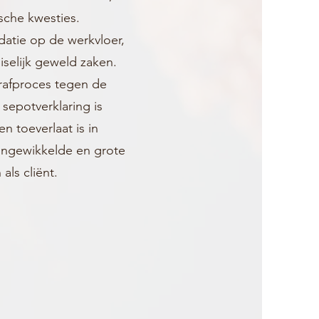
ische kwesties.
idatie op de werkvloer,
selijk geweld zaken.
trafproces tegen de
 sepotverklaring is
n toeverlaat is in
 ingewikkelde en grote
als cliënt.