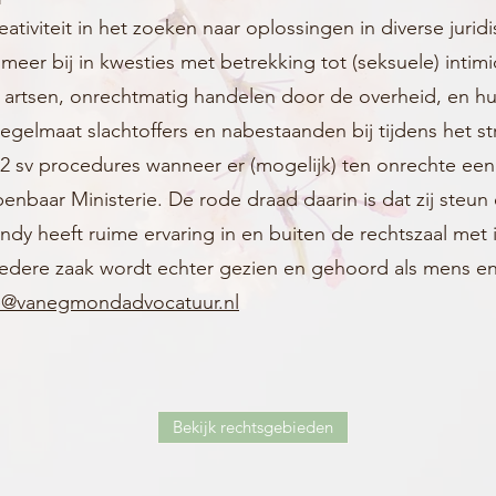
tiviteit in het zoeken naar oplossingen in diverse jurid
r meer bij in kwesties met betrekking tot (seksuele) intim
artsen, onrechtmatig handelen door de overheid, en hui
gelmaat slachtoffers en nabestaanden bij tijdens het s
 12 sv procedures wanneer er (mogelijk) ten onrechte een
baar Ministerie. De rode draad daarin is dat zij steun e
ndy heeft ruime ervaring in en buiten de rechtszaal met
 iedere zaak wordt echter gezien en gehoord als mens en 
@vanegmondadvocatuur.nl
Bekijk rechtsgebieden