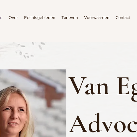
e
Over
Rechtsgebieden
Tarieven
Voorwaarden
Contact
Van E
Advoc